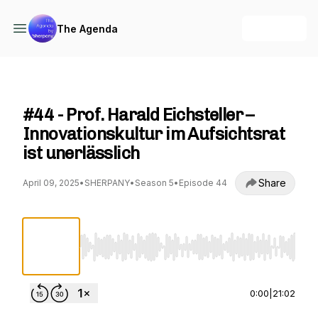
+ Follow
The Agenda
The Agenda
#44 - Prof. Harald Eichsteller –
Innovationskultur im Aufsichtsrat
ist unerlässlich
Share
April 09, 2025
•
SHERPANY
•
Season 5
•
Episode 44
Use Left/Right to seek, Home/End to jump to st
0:00
|
21:02