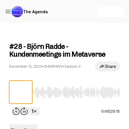
+ Follow
The Agenda
The Agenda
#28 - Björn Radde -
Kundenmeetings im Metaverse
Share
December 12, 2023
•
SHERPANY
•
Season 3
Use Left/Right to seek, Home/End to jump to st
0:00
|
25:15